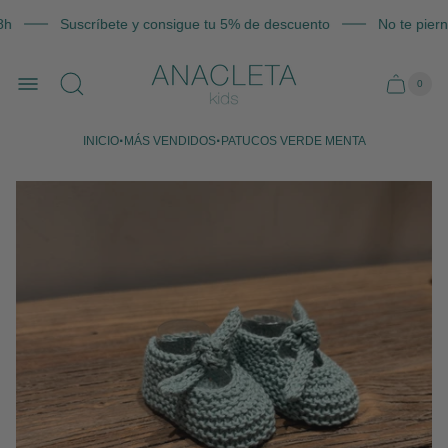
h
Suscríbete y consigue tu 5% de descuento
No te piern
Logotipo
0
de
Recue
Cajón
de
la
del
artícu
de
tienda
carro
la
cesta
·
·
INICIO
MÁS VENDIDOS
PATUCOS VERDE MENTA