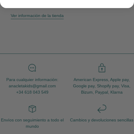
Normalmente está listo en 24 horas
Ver información de la tienda
Para cualquier información:
American Express, Apple pay,
anacletakids@gmail.com
Google pay, Shopify pay, Visa,
+34 618 043 549
Bizum, Paypal, Klarna
Envíos con seguimiento a todo el
Cambios y devoluciones sencillas
mundo