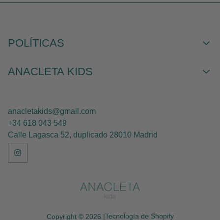
POLÍTICAS
Compras y envíos
ANACLETA KIDS
Cambios y devoluciones
Aviso Legal
Sobre nosotros
Politica de privacidad
Limonettes
anacletakids@gmail.com
Hermanos conjuntados
+34 618 043 549
Qué opinan nuestros clientes
Calle Lagasca 52, duplicado 28010 Madrid
Contacto
Blog Anacleta
Tecnología de Shopify
Copyright © 2026.
|