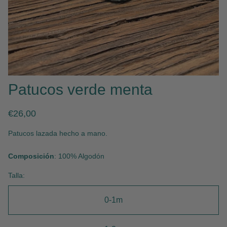
Patucos verde menta
Precio
€26,00
normal
Patucos lazada hecho a mano.
Composición
: 100% Algodón
Talla:
0-1m