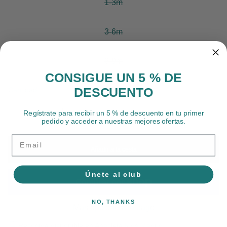
1-3m
3-6m
6-9m
CONSIGUE UN 5 % DE
DESCUENTO
Cantidad:
Regístrate para recibir un 5 % de descuento en tu primer
pedido y acceder a nuestras mejores ofertas.
Email
Añadir a la cesta
Únete al club
NO, THANKS
Más opciones de pago
Recogida disponible en Anacleta Kids Madrid